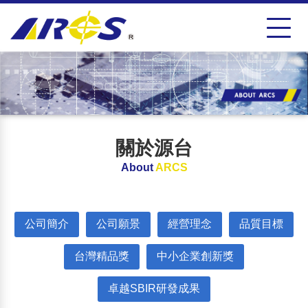
關於源台
About
ARCS
公司簡介
公司願景
經營理念
品質目標
台灣精品獎
中小企業創新獎
卓越SBIR研發成果