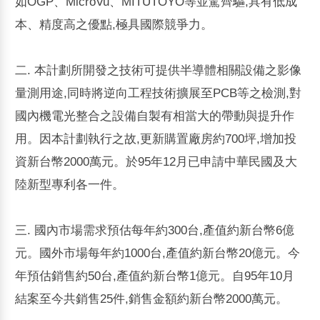
如OGP、MicroVu、MITUTOYO等並駕齊驅,具有低成
本、精度高之優點,極具國際競爭力。
二. 本計劃所開發之技術可提供半導體相關設備之影像
量測用途,同時將逆向工程技術擴展至PCB等之檢測,對
國內機電光整合之設備自製有相當大的帶動與提升作
用。因本計劃執行之故,更新購置廠房約700坪,增加投
資新台幣2000萬元。於95年12月已申請中華民國及大
陸新型專利各一件。
三. 國內市場需求預估每年約300台,產值約新台幣6億
元。國外市場每年約1000台,產值約新台幣20億元。今
年預估銷售約50台,產值約新台幣1億元。自95年10月
結案至今共銷售25件,銷售金額約新台幣2000萬元。