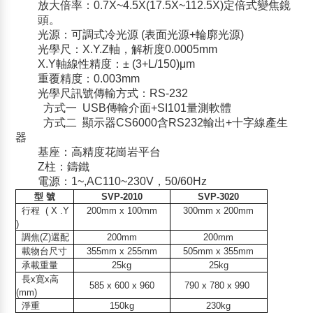
放大倍率：0.7X~4.5X(17.5X~112.5X)定倍式變焦鏡
頭。
光源：可調式冷光源 (表面光源+輪廓光源)
光學尺：X.Y.Z軸，解析度0.0005mm
X.Y軸線性精度：± (3+L/150)μm
重覆精度：0.003mm
光學尺訊號傳輸方式：RS-232
方式一
USB傳輸介面+SI101量測軟體
方式二
顯示器
CS6000
含
RS232
輸出
+
十字線產生
器
基座：高精度花崗岩平台
Z柱：鑄鐵
電源：1~,AC110~230V，50/60Hz
型
號
SVP-2010
SVP-3020
行程
( X .Y
200mm x 100mm
300mm x 200mm
)
調焦
(Z)
選配
200mm
200mm
載物台尺寸
355mm x 255mm
505mm x 355mm
承載重量
25kg
25kg
長
x
寛
x
高
585 x 600 x 960
790 x 780 x 990
(mm)
淨重
150kg
230kg