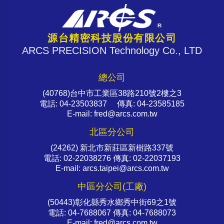
源台精密科技股份有限公司
ARCS PRECISION Technology Co., LTD
總公司
(40768)台中市工業區38路210號2樓之3
電話: 04-23503837 傳真: 04-23585185
E-mail: fred@arcs.com.tw
北區分公司
(24262) 新北市新莊區新樹路337號
電話: 02-22038276 傳真: 02-22037193
E-mail: arcs.taipei@arcs.com.tw
中區分公司(工廠)
(50443)彰化縣秀水鄉秀中街69之1號
電話: 04-7688067 傳真: 04-7688073
E-mail: fred@arcs.com.tw